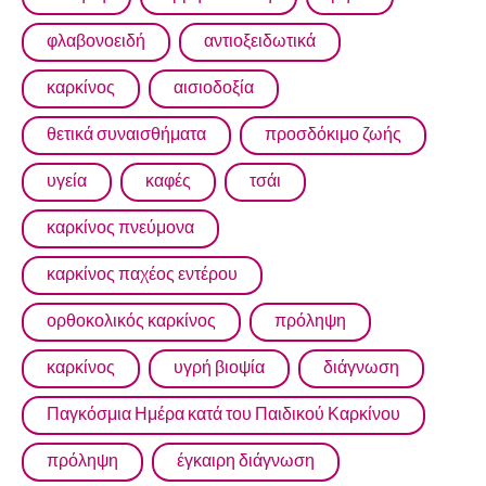
φλαβονοειδή
αντιοξειδωτικά
καρκίνος
αισιοδοξία
θετικά συναισθήματα
προσδόκιμο ζωής
υγεία
καφές
τσάι
καρκίνος πνεύμονα
καρκίνος παχέος εντέρου
ορθοκολικός καρκίνος
πρόληψη
καρκίνος
υγρή βιοψία
διάγνωση
Παγκόσμια Ημέρα κατά του Παιδικού Καρκίνου
πρόληψη
έγκαιρη διάγνωση