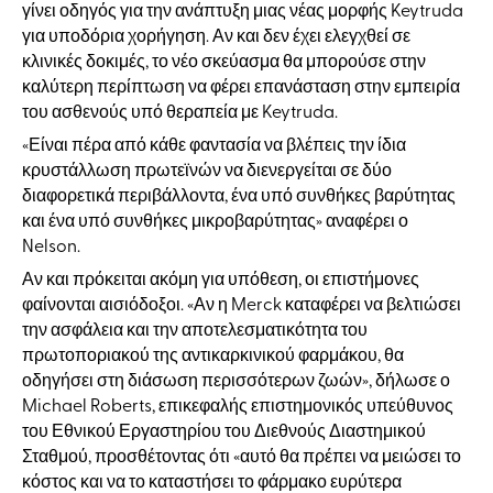
γίνει οδηγός για την ανάπτυξη μιας νέας μορφής Keytruda
για υποδόρια χορήγηση. Αν και δεν έχει ελεγχθεί σε
κλινικές δοκιμές, το νέο σκεύασμα θα μπορούσε στην
καλύτερη περίπτωση να φέρει επανάσταση στην εμπειρία
του ασθενούς υπό θεραπεία με Keytruda.
«Είναι πέρα από κάθε φαντασία να βλέπεις την ίδια
κρυστάλλωση πρωτεϊνών να διενεργείται σε δύο
διαφορετικά περιβάλλοντα, ένα υπό συνθήκες βαρύτητας
και ένα υπό συνθήκες μικροβαρύτητας» αναφέρει ο
Nelson.
Αν και πρόκειται ακόμη για υπόθεση, οι επιστήμονες
φαίνονται αισιόδοξοι. «Αν η Merck καταφέρει να βελτιώσει
την ασφάλεια και την αποτελεσματικότητα του
πρωτοποριακού της αντικαρκινικού φαρμάκου, θα
οδηγήσει στη διάσωση περισσότερων ζωών», δήλωσε ο
Michael Roberts, επικεφαλής επιστημονικός υπεύθυνος
του Εθνικού Εργαστηρίου του Διεθνούς Διαστημικού
Σταθμού, προσθέτοντας ότι «αυτό θα πρέπει να μειώσει το
κόστος και να το καταστήσει το φάρμακο ευρύτερα