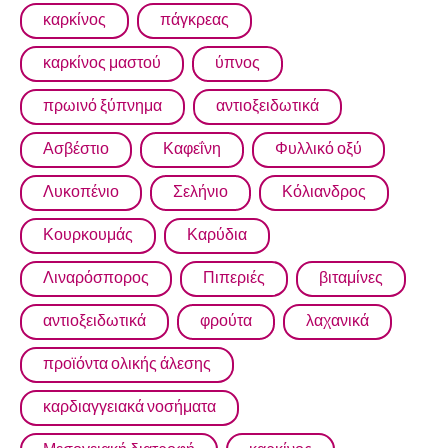
καρκίνος
πάγκρεας
καρκίνος μαστού
ύπνος
πρωινό ξύπνημα
αντιοξειδωτικά
Ασβέστιο
Καφεΐνη
Φυλλικό οξύ
Λυκοπένιο
Σελήνιο
Κόλιανδρος
Κουρκουμάς
Καρύδια
Λιναρόσπορος
Πιπεριές
βιταμίνες
αντιοξειδωτικά
φρούτα
λαχανικά
προϊόντα ολικής άλεσης
καρδιαγγειακά νοσήματα