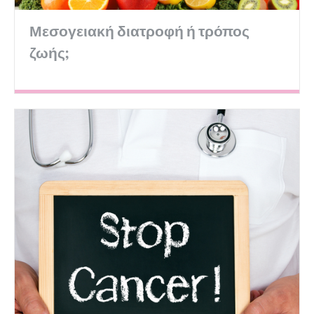
Μεσογειακή διατροφή ή τρόπος
ζωής;