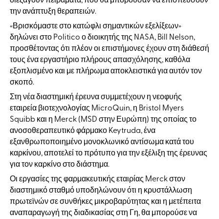
διεξάγουν πειράματα, που θα μπορούσαν να επισπεύσουν
την ανάπτυξη θεραπειών.
«Βρισκόμαστε στο κατώφλι σημαντικών εξελίξεων»
δηλώνει στο Politico ο διοικητής της NASA, Bill Nelson,
προσθέτοντας ότι πλέον οι επιστήμονες έχουν στη διάθεσή
τους ένα εργαστήριο πλήρους απασχόλησης, καθόλα
εξοπλισμένο και με πλήρωμα αποκλειστικά για αυτόν τον
σκοπό.
Στη νέα διαστημική έρευνα συμμετέχουν η νεοφυής
εταιρεία βιοτεχνολογίας MicroQuin, η Bristol Myers
Squibb και η Merck (MSD στην Ευρώπη) της οποίας το
ανοσοθεραπευτικό φάρμακο Keytruda, ένα
εξανθρωποποιημένο μονοκλωνικό αντίσωμα κατά του
καρκίνου, αποτελεί το πρότυπο για την εξέλιξη της έρευνας
για τον καρκίνο στο διάστημα.
Οι εργασίες της φαρμακευτικής εταιρίας Merck στον
διαστημικό σταθμό υποδηλώνουν ότι η κρυστάλλωση
πρωτεϊνών σε συνθήκες μικροβαρύτητας και η μετέπειτα
αναπαραγωγή της διαδικασίας στη Γη, θα μπορούσε να