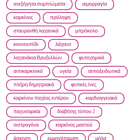
ανεξήγητα συμπτώματα
αιμορραγία
καρκίνος
πρόληψη
σταυρανθή λαχανικά
μπρόκολο
κουνουπίδι
λάχανο
λαχανάκια Βρυξελλών
φυτοχημικά
αντικαρκινικό
υγεία
αντιοξειδωτικά
πλήρη δημητριακά
φυτικές ίνες
καρκίνου παχέος εντέρου
καρδιαγγειακά
παχυσαρκία
διαβήτης τύπου 2
οιστρογόνα
καρκίνος μαστού
άσκηση
εμμηνόπαυση
μήλα